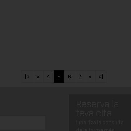
|«
«
4
5
6
7
»
»|
Reserva la
teva cita
I realitza la consulta
de la forma més