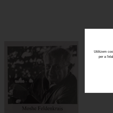
Utilitzem coo
per a l'el