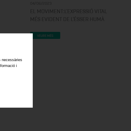
04/06/2023
EL MOVIMENT:L'EXPRESSIÓ VITAL
MÉS EVIDENT DE L'ÉSSER HUMÀ
VEURE MÉS
es necessàries
nformació i