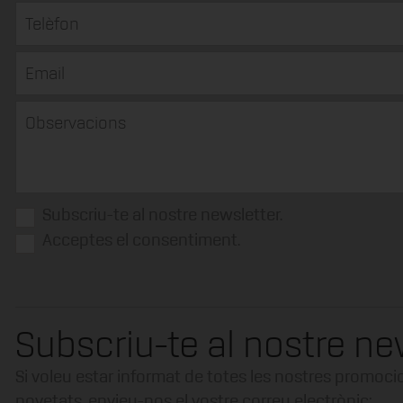
Subscriu-te al nostre newsletter.
Acceptes el consentiment.
Subscriu-te al nostre ne
Si voleu estar informat de totes les nostres promocio
novetats, envieu-nos el vostre correu electrònic: