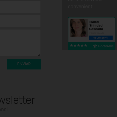
convenient
wsletter
ns i