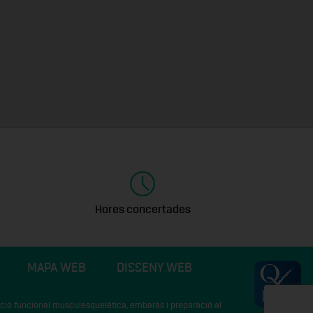
Hores concertades
MAPA WEB
DISSENY WEB
icació funcional musculesquelètica, embaràs i preparació al