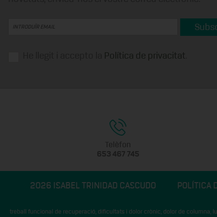
Subsc
He llegit i accepto la
Política de privacitat
.
Telèfon
653 467 745
2026
ISABEL TRINIDAD CASCUDO
POLÍTICA 
treball funcional de recuperació, dificultats i dolor crònic, dolor de columna