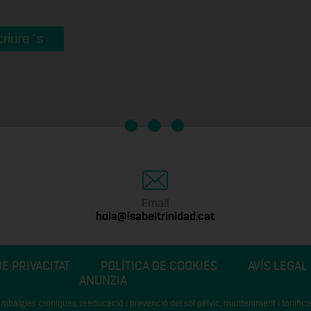
riure´s
Email
hola@isabeltrinidad.cat
DE PRIVACITAT
POLÍTICA DE COOKIES
AVÍS LEGAL
ANUNZIA
, lumbàlgies cròniques, reeducació i prevenció del sòl pèlvic, manteniment i tonif