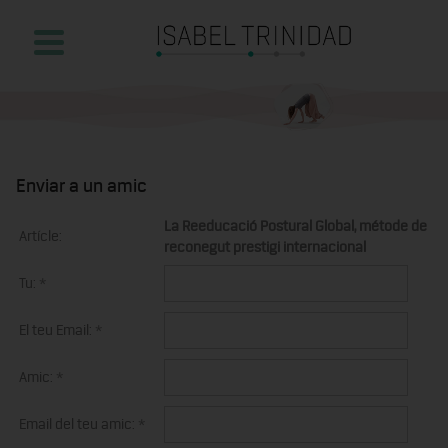
Enviar a un amic
La Reeducació Postural Global, métode de
Artícle:
reconegut prestigi internacional
Tu:
*
El teu Email:
*
Amic:
*
Email del teu amic:
*