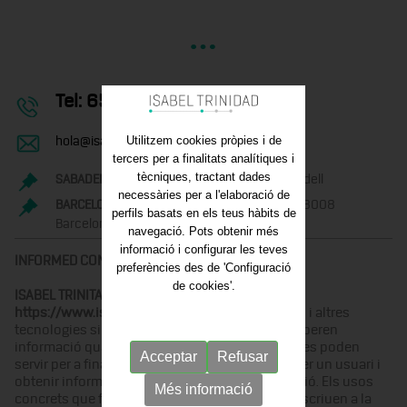
Tel:
653 467 745
Utilitzem cookies pròpies i de
hola@isabeltrinidad.cat
tercers per a finalitats analítiques i
tècniques, tractant dades
SABADELL
Les Valls, 28, 3er 5e - 08201 Sabadell
necessàries per a l'elaboració de
BARCELONA
Rambla Catalunya, 96, Terrat - 08008
perfils basats en els teus hàbits de
Barcelona
navegació. Pots obtenir més
informació i configurar les teves
INFORMED CONSENT
preferències des de 'Configuració
de cookies'.
ISABEL TRINITAT CASCUT
,
a la seva web,
https://www.isabeltrinidad.cat/
, utilitza cookies i altres
tecnologies similars que emmagatzemen i recuperen
informació quan navegues. Aquestes tecnologies poden
Acceptar
Refusar
servir per a finalitats diverses, com ara reconèixer un usuari i
obtenir informació dels seus hàbits de navegació. Els usos
Més informació
concrets que fem d'aquestes tecnologies es descriuen a la