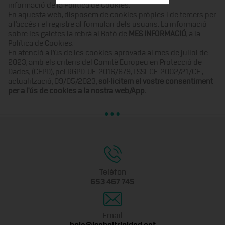
informació de la Política de Cookies.
En aquesta web, disposem de cookies pròpies i de tercers per
a l'accés i el registre al formulari dels usuaris. La informació
sobre les galetes la rebrà al Botó de
MES INFORMACIÓ
, a la
Política de Cookies.
En atenció a l'ús de les cookies aprovada al mes de juliol de
2023, amb els criteris del Comitè Europeu en Protecció de
Dades, (CEPD), pel RGPD-UE-2016/679, LSSI-CE-2002/21/CE ,
actualització, 09/05/2023,
sol·licitem el vostre consentiment
per a l'ús de cookies a la nostra web/App.
Telèfon
653 467 745
Email