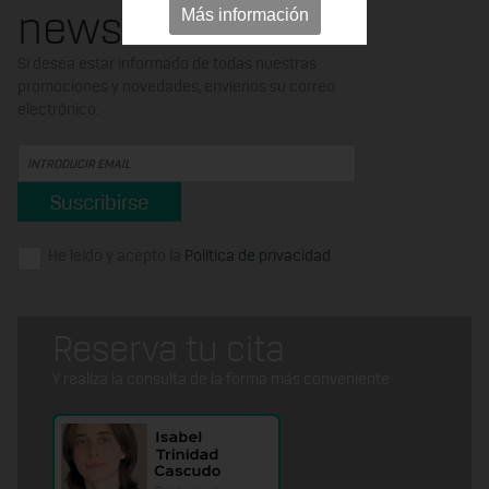
newsletter
Más información
Si desea estar informado de todas nuestras
promociones y novedades, envíenos su correo
electrónico:
Suscribirse
He leído y acepto la
Política de privacidad
.
Reserva tu cita
Y realiza la consulta de la forma más conveniente