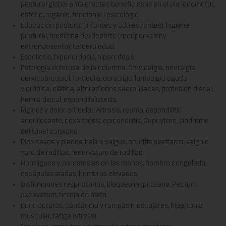
postural global amb efectes beneficiosos en el pla locomotor,
estètic, orgànic, funcional i psicològic.
Educación postural (infantes y adolescentes), higiene
postural, medicina del deporte (recuperacióny
entrenamiento), tercera edad.
Escoliosis, hiperlordosis, hipercifosis
Patología dolorosa de la columna. Cervicalgia, neuralgia
cervicobraquial, tortícolis, dorsalgia, lumbalgia aguda
y crónica, ciática, alteraciones sacro-ilíacas, protusión discal,
hernia discal, espondilolistesis.
Rigidez y dolor articular. Artrosis, reuma, espondilitis
anquilosante, coxartrosis, epicondilitis, Dupuytren, síndrome
del túnel carpiano
Pies cavos y planos, hallux valgus, neuritis plantares, valgo o
varo de rodillas, recurvatum de rodillas.
Hormigueo y parestesias en las manos, hombro congelado,
escápulas aladas, hombros elevados.
Disfunciones respiratorias, bloqueo inspiratorio. Pectum
excavatum, hernia de hiato
Contracturas, cansancio y rampas musculares, hipertonia
muscular, fatiga (stress)